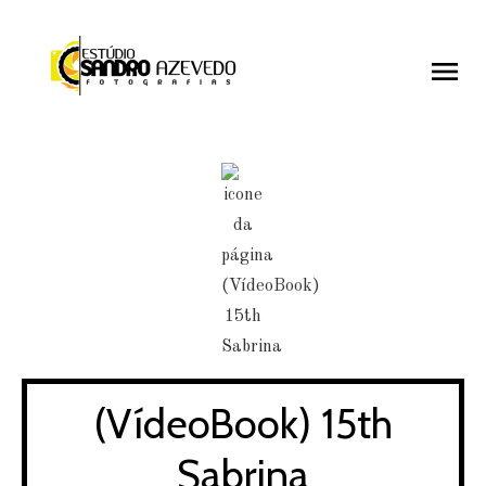
menu
menu
(VídeoBook) 15th
Sabrina