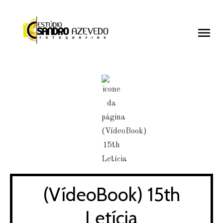
menu
menu
(VídeoBook) 15th
Letícia