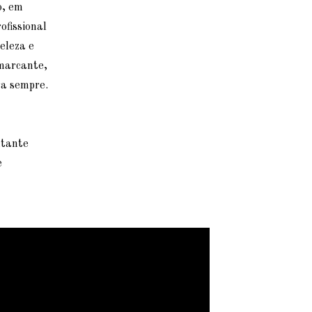
o, em
ofissional
eleza e
 marcante,
ra sempre.
tante
e