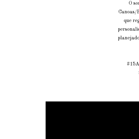
O so
Canoas/RS
que re
personali
planejado
#15A