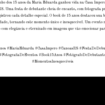
nho dos 15 anos da Maria Eduarda ganhou vida na Casa Imper
. Uma festa de debutante cheia de encanto, com fotografia pr
gistrou cada detalhe especial. O book de 15 anos destacou sua b
dade, tornando este momento único e inesquecível. Um evento
 com elegância e eternizado em imagens que vão emocionar pa
nos #MariaEduarda #CasaImpero #CanoasRS #FestaDeDebu
#FotografiaDeEventos #Book15Anos #FotógrafoDeDebutant
#MomentosInesquecíveis