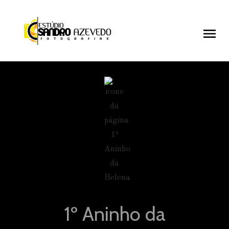
menu
menu
1º Aninho da